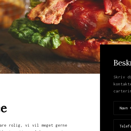
Besk
Skriv d
kontakt
carteri
ce
are rolig, vi vil meget gerne