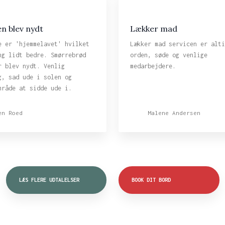
n blev nydt
Lækker mad
e er 'hjemmelavet' hvilket
Lækker mad servicen er alti
ng lidt bedre. Smørrebrød
orden, søde og venlige
r blev nydt. Venlig
medarbejdere.
g, sad ude i solen og
mråde at sidde ude i.
en Roed
Malene Andersen
LÆS FLERE UDTALELSER
BOOK DIT BORD