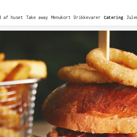
d af huset
Take away
Menukort
Drikkevarer
Catering
Jule