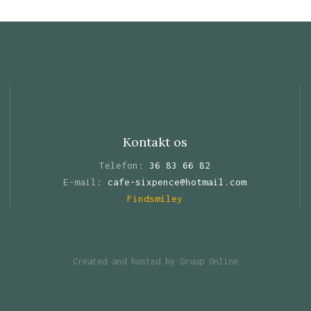
Kontakt os
Telefon:
36 83 66 82
E-mail:
cafe-sixpence@hotmail.com
Findsmiley
Created and hosted by Group Online