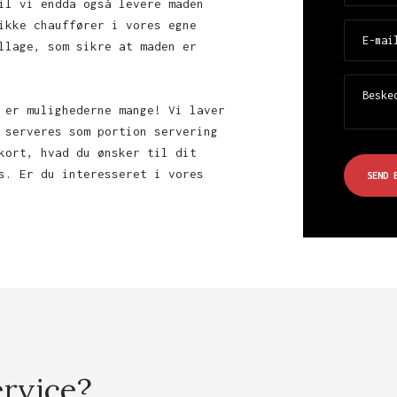
il vi endda også levere maden
ikke chauffører i vores egne
llage, som sikre at maden er
 er mulighederne mange! Vi laver
 serveres som portion servering
kort, hvad du ønsker til dit
s. Er du interesseret i vores
ervice?