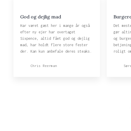
God og dejlig mad
Burgere
Har været gæst her i mange år også
Det mest
efter ny ejer har overtaget
gør alti
Sixpence, altid fået god og dejlig
og burge
mad, har holdt flere store fester
betjenin
der. Kan kun anbefale deres steaks.
roligt o
Chris Reerman
Sør